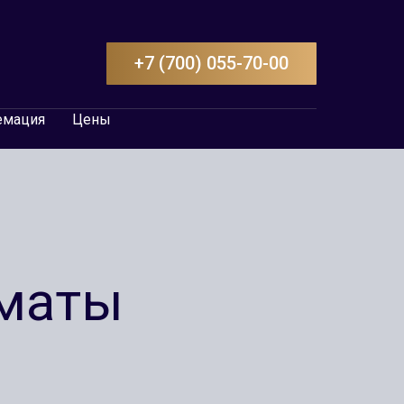
+7 (700) 055-70-00
емация
Цены
маты