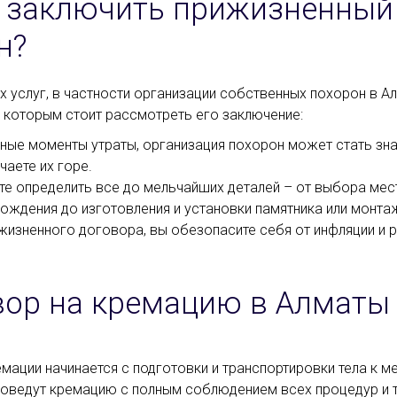
 заключить прижизненный 
н?
 услуг, в частности организации собственных похорон в 
о которым стоит рассмотреть его заключение:
ные моменты утраты, организация похорон может стать знач
аете их горе.
е определить все до мельчайших деталей – от выбора места
ождения до изготовления и установки памятника или монт
изненного договора, вы обезопасите себя от инфляции и р
ор на кремацию в Алматы
мации начинается с подготовки и транспортировки тела к м
роведут кремацию с полным соблюдением всех процедур и 