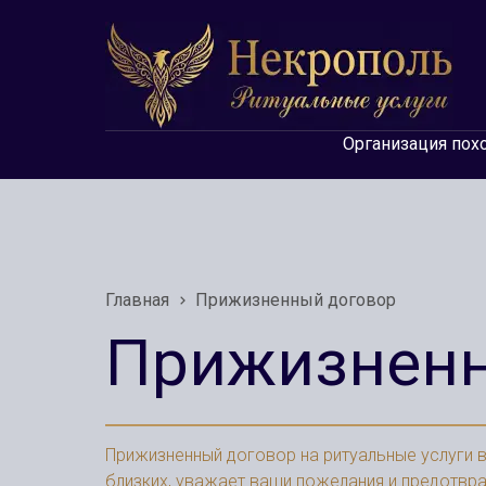
Организация пох
Главная
Прижизненный договор
Прижизненн
Прижизненный договор на ритуальные услуги 
близких, уважает ваши пожелания и предотвр