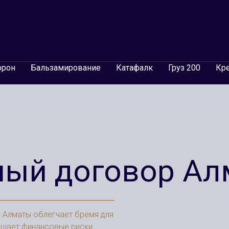
орон
Бальзамирование
Катафалк
Груз 200
Кр
ый договор Ал
в Алматы облегчает бремя для
ащает финансовые риски.